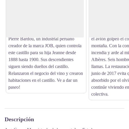
Un espacio increíble apoyado contra los
Este lugar de memor
Albères, que abarca los viñedos y el
los aviadores que de
View picture in full screen
Mediterráneo: bienvenido al Castillo de
accidente aéreo del 
Valmy. De estilo Art Nouveau, es obra
Ese día, al amanecer
del arquitecto danés Viggo Petersen. Es
ejercicio banal term
Pierre Bardou, un industrial peruano
el avión golpeó el co
creador de la marca JOB, quien controla
montaña. Con la con
este castillo para su hija Jeanne desde
incendia y arde al m
1888 hasta 1900. Sus descendientes
Albères. Seis hombre
siguen siendo dueños del castillo.
llamas. La restauraci
Relanzaron el negocio del vino y crearon
junio de 2017 evita q
habitaciones en el castillo. Ve a dar un
absorbido por el olvi
paseo!
continúe viviendo e
colectiva.
Descripción