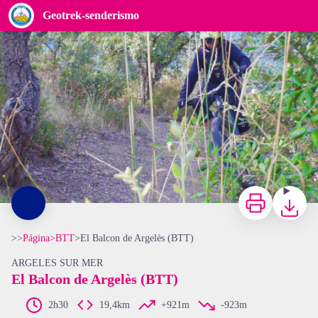
El Balcon de Argelès (BTT)
Geotrek-senderismo
Prêt pour le départ - CCACVI
Imprimir
Bajar
>>
Página
>
BTT
>
El Balcon de Argelès (BTT)
ARGELES SUR MER
El Balcon de Argelès (BTT)
2h30
19,4km
+921m
-923m
View picture in full screen