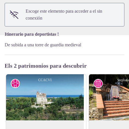
Escoge este elemento para acceder a el sin
conexión
Itinerario para deportistas !
De subida a una torre de guardia medieval
Els 2 patrimonios para descubrir
CCACVI
Stephane
Patrimonio
Historia
Château de Valmy
Stèle des Aviateurs