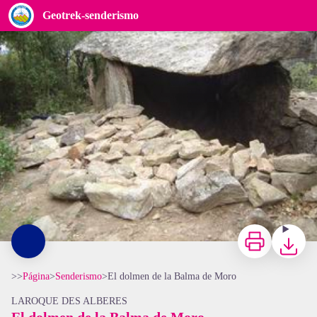
El dolmen de la Balma de Moro
Geotrek-senderismo
Dolmen de la Balma del Moro - OT Laroque
Imprimir
Bajar
>>
Página
>
Senderismo
>
El dolmen de la Balma de Moro
LAROQUE DES ALBERES
El dolmen de la Balma de Moro