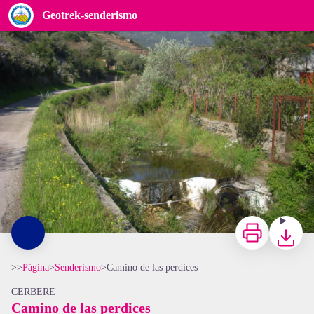
Camino de las perdices
Geotrek-senderismo
sentier des perdreaux - BIT Cerbère
Imprimir
Bajar
>>
Página
>
Senderismo
>
Camino de las perdices
CERBERE
Camino de las perdices