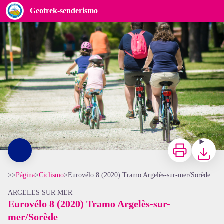
Eurovélo 8 (2020) Tramo Argelès-sur-mer/Sorède
Geotrek-senderismo
Stephane Ferrer
Imprimir
Bajar
>>
Página
>
Ciclismo
>
Eurovélo 8 (2020) Tramo Argelès-sur-mer/Sorède
ARGELES SUR MER
Eurovélo 8 (2020) Tramo Argelès-sur-
mer/Sorède