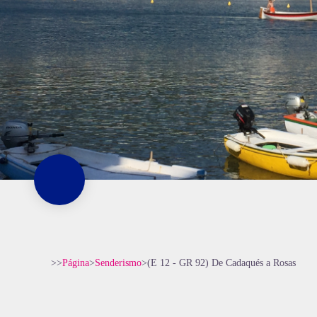
>>
Página
>
Senderismo
>
(E 12 - GR 92) De Cadaqués a Rosas