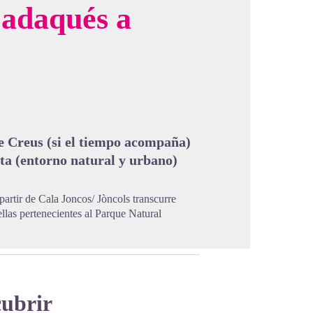
Cadaqués a
cture in full screen
e Creus (si el tiempo acompaña)
sta (entorno natural y urbano)
partir de Cala Joncos/ Jòncols transcurre
llas pertenecientes al Parque Natural
cubrir