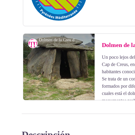
Dolmen de la Creu d'en Cobertella - elcoste
Dolmen de la
Un poco lejos del
View picture in full screen
Cap de Creus, enc
habitantes conoc
Se trata de un c
formados por dife
cuales está el do
monumentos prehi
Se pueden visitar siguiendo rutas marcadas no muy difí
Descripción