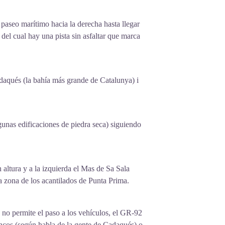
paseo marítimo hacia la derecha hasta llegar
del cual hay una pista sin asfaltar que marca
adaqués (la bahía más grande de Catalunya) i
gunas edificaciones de piedra seca) siguiendo
ltura y a la izquierda el Mas de Sa Sala
a zona de los acantilados de Punta Prima.
no permite el paso a los vehículos, el GR-92
oncos (según habla de la gente de Cadaqués) o