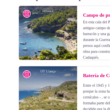
otllanca
Historia
Campo de pri
En esta cala del 
antiguo campo de
barracón y una g
durante la Guerr
presos aquí conf
obra para construi
Cadaqués.
OT Llança
Historia
Batería de C
Entre el 1945 y 1
View picture in full screen
porque la zona ha
cernícalos - , se 
formaba parte del 
decidido por la d