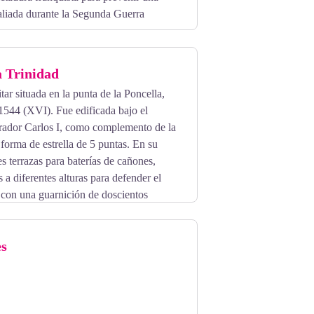
aliada durante la Segunda Guerra
lerías y pasillos que salen al exterior en
a Trinidad
varios edificios militares. El ejército
tar situada en la punta de la Poncella,
1544 (XVI). Fue edificada bajo el
rador Carlos I, como complemento de la
forma de estrella de 5 puntas. En su
s terrazas para baterías de cañones,
 a diferentes alturas para defender el
, con una guarnición de doscientos
 artillería es visitable y constituye un
 las visitas guiadas y propuestas para
es