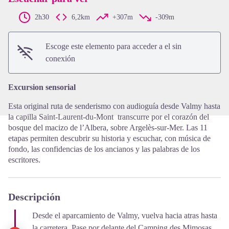
2h30
6,2km
+307m
-309m
View picture in full screen
Escoge este elemento para acceder a el sin
conexión
Excursion sensorial
Esta original ruta de senderismo con audioguía desde Valmy hasta
la capilla Saint-Laurent-du-Mont transcurre por el corazón del
bosque del macizo de l’Albera, sobre Argelès-sur-Mer. Las 11
etapas permiten descubrir su historia y escuchar, con música de
fondo, las confidencias de los ancianos y las palabras de los
escritores.
Descripción
Desde el aparcamiento de Valmy, vuelva hacia atras hasta
la carretera. Pase por delante del Camping des Mimosas,