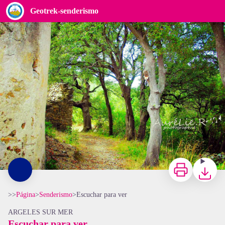
Escuchar para ver
Geotrek-senderismo
Sous-bois Chapelle Saint Laurent - Aurélie Rubio
Imprimir
Bajar
>>
Página
>
Senderismo
>
Escuchar para ver
ARGELES SUR MER
Escuchar para ver