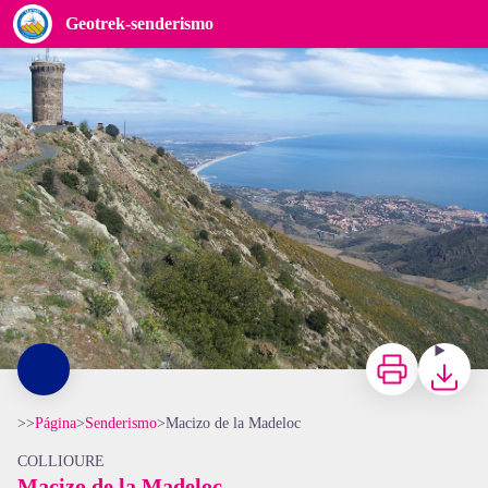
Macizo de la Madeloc
Geotrek-senderismo
CCACVI
Imprimir
Bajar
>>
Página
>
Senderismo
>
Macizo de la Madeloc
COLLIOURE
Macizo de la Madeloc