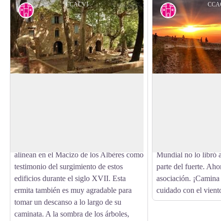
CCACVI
CCA
Patrimonio
Patrimonio
Ermitage Notre Dame de Consolation
Fort Dugommier
La ermita de Nuestra Señora de la
Fortaleza construida
Consolación data, según los escritos más
ciudades de Colliour
View picture in full screen
antiguos, de 1496. Según algunos, el
Fort Dugommier nac
edificio fue construido en un antiguo sitio
a su ubicación estrat
de culto pagano. Numerosas ermitas se
del ojo. Sin embarg
alinean en el Macizo de los Albères como
Mundial no lo libró a
testimonio del surgimiento de estos
parte del fuerte. Aho
edificios durante el siglo XVII. Esta
asociación. ¡Camina 
ermita también es muy agradable para
cuidado con el viento
tomar un descanso a lo largo de su
caminata. A la sombra de los árboles,