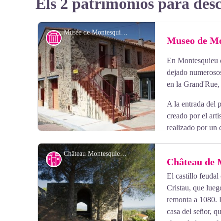
Els 2 patrimonios para des
Musée de Montesquieu - OTI
Historia
Museo de Mo
En Montesquieu d
dejado numerosos
en la Grand'Rue, 
A la entrada del 
creado por el art
realizado por un 
La parte histórica está simbolizada por un soldado del 
cosecha de uvas, con un enrejado sobre un fondo estiliz
Château Montesquieu - Mairie Montesquieu-des-Albères
Patrimonio
Château de 
El castillo feudal
Cristau, que lue
View picture in full screen
remonta a 1080. 
casa del señor, q