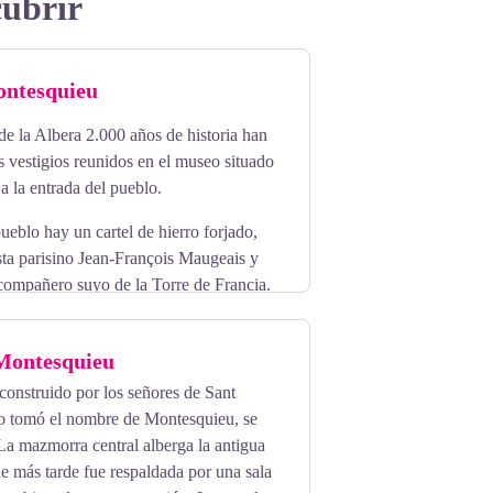
cubrir
ntesquieu
e la Albera 2.000 años de historia han
 vestigios reunidos en el museo situado
a la entrada del pueblo.
pueblo hay un cartel de hierro forjado,
ista parisino Jean-François Maugeais y
compañero suyo de la Torre de Francia.
año II y la parte del eco museo por una
ado de la iglesia del pueblo.
Montesquieu
 construido por los señores de Sant
go tomó el nombre de Montesquieu, se
La mazmorra central alberga la antigua
ue más tarde fue respaldada por una sala