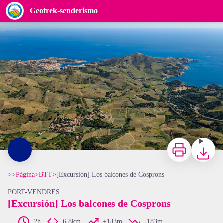
[Excursión] Los balcones de Cosprons
Geotrek-senderismo
Vue aérienne de Cosprons - Frédéric Hédelin
Imprimir
Bajar
>>
Página
>
BTT
>
[Excursión] Los balcones de Cosprons
PORT-VENDRES
[Excursión] Los balcones de Cosprons
2h
6,8km
+183m
-183m