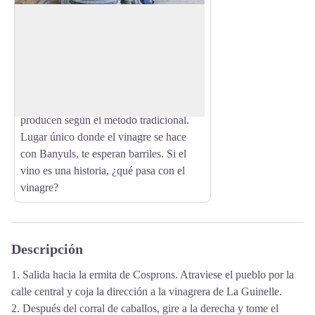
Vinaigrerie de la Guinelle
Da vida a tus sentidos con el vinagre de
Guinella. Ubicado en el corazón de la
View picture in full screen
naturaleza y con vistas a la bahía de
Paulilles, descubra el único lugar en
Francia donde todos los vinagres se
producen según el método tradicional.
Lugar único donde el vinagre se hace
con Banyuls, te esperan barriles. Si el
vino es una historia, ¿qué pasa con el
vinagre?
Descripción
1. Salida hacia la ermita de Cosprons. Atraviese el pueblo por la
calle central y coja la dirección a la vinagrera de La Guinelle.
2. Después del corral de caballos, gire a la derecha y tome el