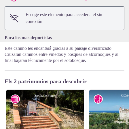
View picture in full screen
Escoge este elemento para acceder a el sin
conexión
Para los mas deportistas
Este camino les encantará gracias a su paisaje diversificado.
Cruzaran caminos entre viñedos y bosques de alcornoques y al
final bajaran técnicamente por el sotobosque.
Els 2 patrimonios para descubrir
Stephane Ferrer
CCA
Historia
Patrimonio