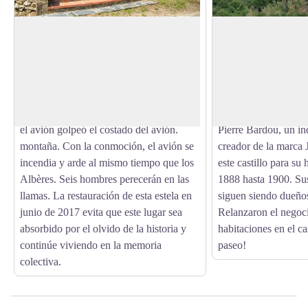
Stèle des Aviateurs
Château de Valmy
Este lugar de memoria rinde homenaje a
Un espacio increíble
los aviadores que desaparecieron en el
Albères, que abarca 
View picture in full screen
accidente aéreo del 6 de junio de 1957.
Mediterráneo: bienve
Ese día, al amanecer, una misión de
Valmy. De estilo Ar
ejercicio banal terminó en drama cuando
del arquitecto danés
el avión golpeó el costado del avión.
Pierre Bardou, un in
montaña. Con la conmoción, el avión se
creador de la marca 
incendia y arde al mismo tiempo que los
este castillo para su
Albères. Seis hombres perecerán en las
1888 hasta 1900. Su
llamas. La restauración de esta estela en
siguen siendo dueños 
junio de 2017 evita que este lugar sea
Relanzaron el negoci
absorbido por el olvido de la historia y
habitaciones en el ca
continúe viviendo en la memoria
paseo!
colectiva.