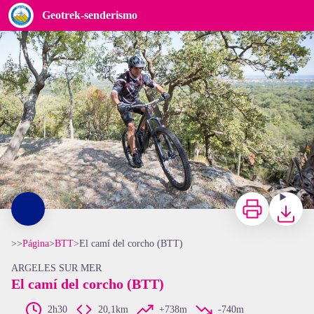
El camí del corcho (BTT)
Geotrek-senderismo
Imprimir
Bajar
>>
Página
>
BTT
>
El camí del corcho (BTT)
ARGELES SUR MER
El camí del corcho (BTT)
2h30
20,1km
+738m
-740m