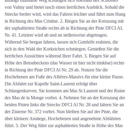
anfangs mühsame Weg schlängelt sich oberhalb des Schlosses
von Valmy und bietet rasch einen herrlichen Ausblick. Sobald die
Strecke breiter wird, wird das Fahren leichter und führt zum Hang
in Richtung des Mas Cristine. 2. Biegen Sie an der Kreuzung mit
der asphaltierten Straße rechts ab in Richtung der Piste DFCI AL
Nr. 41. Letztere wird ab und an stellenweise abgetragen.
Während Sie bergan fahren, lassen sich Gutshöfe erahnen, die
sich in den Wald der Korkeichen schmiegen. Genießen Sie die
herrlichen Aussichten während Ihrer Fahrt. 3. Biegen Sie auf
Höhe des Betonbeckens (das Wasser ist hier nicht trinkbar) rechts
in Richtung der Piste DFCI Al Nr. 29 ab. Nutzen Sie die
Hochebenen am Fuße des Albères-Massivs für eine kleine Pause.
Die Abfahrt zur Kapelle Saint-Laurent erfolgt über
Schlangenkurven. Sie kommen am Mas St Laurent und der Ruine
des Mas de la Monge vorbei. 4. Nehmen Sie an der Kreuzung der
beiden Pisten links die Strecke DFCI Al Nr. 28 und fahren Sie an
der Zisterne Nr. 372 vorbei. Nun bleiben Sie auf der Piste, die
über kleinere Anstiege, Hochebenen und angenehme Abfahrten
führt. 5. Der Weg führt zur asphaltierten Straße in Höhe des Mas