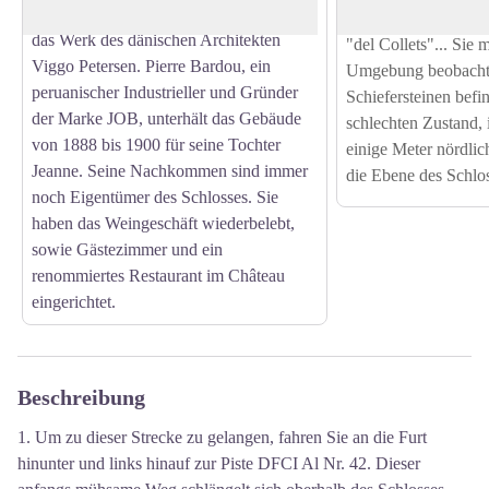
Es wurde im Jugendstil errichtet und ist
de l'Alarb" und dan
das Werk des dänischen Architekten
"del Collets"... Sie 
Viggo Petersen. Pierre Bardou, ein
Umgebung beobachten
peruanischer Industrieller und Gründer
Schiefersteinen befi
der Marke JOB, unterhält das Gebäude
schlechten Zustand, 
von 1888 bis 1900 für seine Tochter
einige Meter nördlic
Jeanne. Seine Nachkommen sind immer
die Ebene des Schlo
noch Eigentümer des Schlosses. Sie
haben das Weingeschäft wiederbelebt,
sowie Gästezimmer und ein
renommiertes Restaurant im Château
eingerichtet.
Beschreibung
1. Um zu dieser Strecke zu gelangen, fahren Sie an die Furt
hinunter und links hinauf zur Piste DFCI Al Nr. 42. Dieser