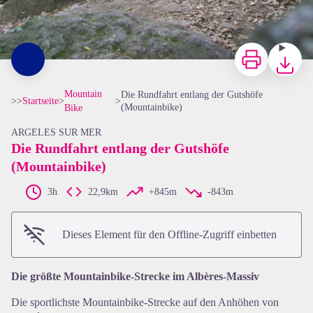
Zu drucken
Herunterl
Mountain
Die Rundfahrt entlang der Gutshöfe
>>
Startseite
>
>
(Mountainbike)
Bike
ARGELES SUR MER
Die Rundfahrt entlang der Gutshöfe
(Mountainbike)
3h
22,9km
+845m
-843m
Dieses Element für den Offline-Zugriff einbetten
View picture in full screen
Die größte Mountainbike-Strecke im Albères-Massiv
Die sportlichste Mountainbike-Strecke auf den Anhöhen von