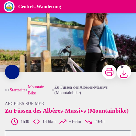
Zu Füssen des Albères-Massivs (Mountainbike)
Geotrek-Wanderung
Départ de Valmy - OMT Argeles sur mer
Zu drucken
Herunterl
Mountain
Zu Füssen des Albères-Massivs
>>
Startseite
>
>
(Mountainbike)
Bike
ARGELES SUR MER
Zu Füssen des Albères-Massivs (Mountainbike)
View picture in full screen
1h30
13,6km
+163m
-164m