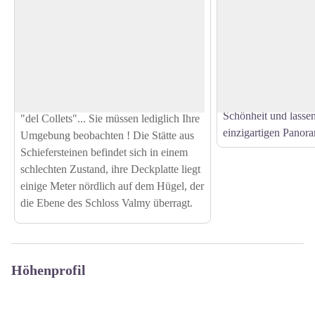
Dolmen ''Collets de Cotlliure''
Col de Banyuls-su
Dieser unglaublich 
Sie können diesen Dolmen auf dem Weg
Ort, der als Grenze 
entdecken, der das Schloss von Valmy
View picture in full screen
und Spanien dient, w
mit dem Turm Massane verbindet. Der
Wendungen in der G
Pfad führt Sie zuerst zum Dolmen "Cova
Flüchtlinge. Entdeck
de l'Alarb" und dann direkt zum Dolmen
Schönheit und lasse
"del Collets"... Sie müssen lediglich Ihre
einzigartigen Panor
Umgebung beobachten ! Die Stätte aus
Schiefersteinen befindet sich in einem
schlechten Zustand, ihre Deckplatte liegt
einige Meter nördlich auf dem Hügel, der
die Ebene des Schloss Valmy überragt.
Höhenprofil