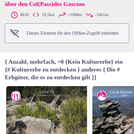
über den Col(Pass)des Gascons
View picture in full screen
8h30
18,5km
+1008m
-1061m
Dieses Element für den Offline-Zugriff einbetten
{ Anzahl, mehrfach, =0 {Kein Kulturerbe} ein
{# Kulturerbe zu entdecken } anderes { Die #
Erbgüter, die es zu entdecken gilt }}
CCACVI