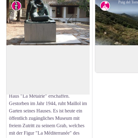
Wikipedia
Puig del To
Das Museum Maillol
Puig del Torn
Der Künstler Aristide Maillol fertigte
Der Puig del Torn bef
seine ersten Arbeiten in Banyuls-sur-Mer.
Höhe von 664 Mete
View picture in full screen
Die Skulpturen weiblicher Körper mit
großzügigen Kurven, die ein großer
Erfolg waren, wurden hier in seinem
Haus "La Métairie" erschaffen.
Gestorben im Jahr 1944, ruht Maillol im
Garten seines Hauses. Es ist heute ein
öffentlich zugängliches Museum mit
freiem Zutritt zu seinem Grab, welches
mit der Figur "La Méditerranée" des