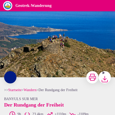
Der Rundgang der Freiheit
Geotrek-Wanderung
Vue de la Tour de Querroig - Frédéric Hédelin
Zu drucken
Herunterl
>>
Startseite
>
Wandern
>
Der Rundgang der Freiheit
BANYULS SUR MER
Der Rundgang der Freiheit
9h
23,4km
+1110m
-1109m