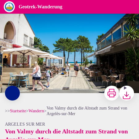
Von Valmy durch die Altstadt zum Strand von Argelès-sur-Mer
Geotrek-Wanderung
Stephane Ferrer
Zu drucken
Herunterl
Von Valmy durch die Altstadt zum Strand von
>>
Startseite
>
Wandern
>
Argelès-sur-Mer
ARGELES SUR MER
Von Valmy durch die Altstadt zum Strand von