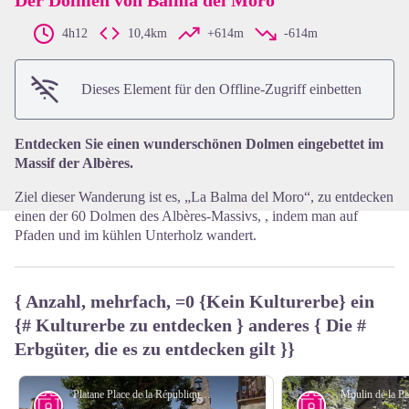
4h12
10,4km
+614m
-614m
View picture in full screen
Dieses Element für den Offline-Zugriff einbetten
Entdecken Sie einen wunderschönen Dolmen eingebettet im
Massif der Albères.
Ziel dieser Wanderung ist es, „La Balma del Moro“, zu entdecken
einen der 60 Dolmen des Albères-Massivs, , indem man auf
Pfaden und im kühlen Unterholz wandert.
{ Anzahl, mehrfach, =0 {Kein Kulturerbe} ein
{# Kulturerbe zu entdecken } anderes { Die #
Erbgüter, die es zu entdecken gilt }}
Platane Place de la République - elcoste
Moulin de la 