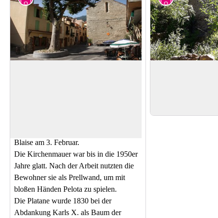
''Place de la République''
Mühle ''Moulin de l
Diese ehemalige Mü
Dieser Dorfp
latz wurde und wird noch
Jahrhundert wurde 
heute von den Bewohnern für zahlreiche
View picture in full screen
versorgt. Ihre Nutzu
traditionelle Dorffeste genutzt, wie zum
Beispiel anlässlich der Festlichkeiten
Saint-Félix am 1. August und Saint-
Blaise am 3. Februar.
Die Kirchenmauer war bis in die 1950er
Jahre glatt. Nach der Arbeit nutzten die
Bewohner sie als Prellwand, um mit
bloßen Händen Pelota zu spielen.
Die Platane wurde 1830 bei der
Abdankung Karls X. als Baum der