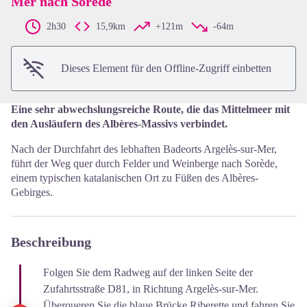
Mer nach Sorède
View picture in full screen
2h30
15,9km
+121m
-64m
Dieses Element für den Offline-Zugriff einbetten
Eine sehr abwechslungsreiche Route, die das Mittelmeer mit
den Ausläufern des Albères-Massivs verbindet.
Nach der Durchfahrt des lebhaften Badeorts Argelès-sur-Mer,
führt der Weg quer durch Felder und Weinberge nach Sorède,
einem typischen katalanischen Ort zu Füßen des Albères-
Gebirges.
Beschreibung
Folgen Sie dem Radweg auf der linken Seite der
Zufahrtsstraße D81, in Richtung Argelès-sur-Mer.
Überqueren Sie die blaue Brücke
Riberette
und fahren Sie