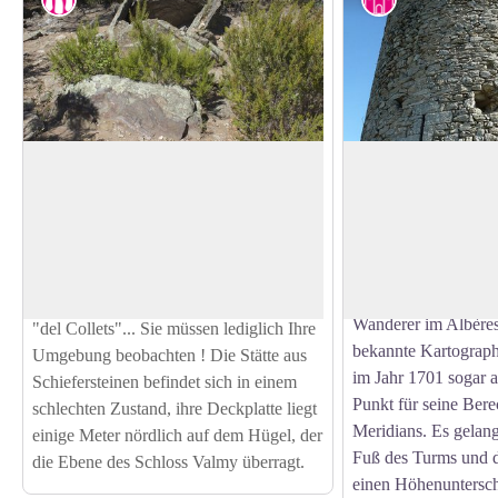
Dolmen ''Collets de Cotlliure''
Turm der Massane
Dieser von den Kön
Sie können diesen Dolmen auf dem Weg
erbaute Wachturm ist
entdecken, der das Schloss von Valmy
View picture in full screen
außergewöhnliche S
mit dem Turm Massane verbindet. Der
Roussillon-Ebene. 
Pfad führt Sie zuerst zum Dolmen "Cova
ist der Turm ein Ori
de l'Alarb" und dann direkt zum Dolmen
Wanderer im Albère
"del Collets"... Sie müssen lediglich Ihre
bekannte Kartograph
Umgebung beobachten ! Die Stätte aus
im Jahr 1701 sogar a
Schiefersteinen befindet sich in einem
Punkt für seine Ber
schlechten Zustand, ihre Deckplatte liegt
Meridians. Es gelan
einige Meter nördlich auf dem Hügel, der
Fuß des Turms und d
die Ebene des Schloss Valmy überragt.
einen Höhenuntersc