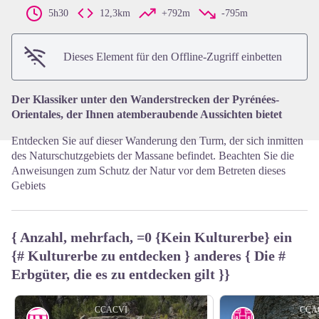
5h30
12,3km
+792m
-795m
View picture in full screen
Dieses Element für den Offline-Zugriff einbetten
Der Klassiker unter den Wanderstrecken der Pyrénées-
Orientales, der Ihnen atemberaubende Aussichten bietet
Entdecken Sie auf dieser Wanderung den Turm, der sich inmitten
des Naturschutzgebiets der Massane befindet. Beachten Sie die
Anweisungen zum Schutz der Natur vor dem Betreten dieses
Gebiets
{ Anzahl, mehrfach, =0 {Kein Kulturerbe} ein
{# Kulturerbe zu entdecken } anderes { Die #
Erbgüter, die es zu entdecken gilt }}
CCACVI
CCA