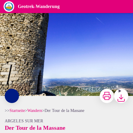
Der Tour de la Massane
Geotrek-Wanderung
Tour de la Massane - Aurélie Rubio
Zu drucken
Herunterl
>>
Startseite
>
Wandern
>
Der Tour de la Massane
ARGELES SUR MER
Der Tour de la Massane