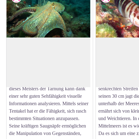
Kraken
Sägebarsche
Kraken werden fälschlicherweise oft als
Diese Fischart lebt
aggressive und schreckliche Tiere
verteidigt ihr Territ
View picture in full screen
beschrieben. Sie verfügen jedoch über
Eindringlinge. Um S
die erstaunliche Fähigkeit, mit ihrer
erkennen, genügt ein
Umgebung zu verschmelzen. Das Gehirn
Flanken, die mit du
dieses Meisters der Tarnung kann dank
senkrechten Streifen
einer sehr guten Sehfähigkeit visuelle
seinen 30 cm jagt di
Informationen analysieren. Mittels seiner
unterhalb der Meere
Tentakel hat er die Fähigkeit, sich rasch
ernährt sich von kle
bestimmten Situationen anzupassen.
und Weichtieren. In
Seine kräftigen Saugnäpfe ermöglichen
Mittelmeers ist es wi
die Manipulation von Gegenständen,
Da es sich um eine z