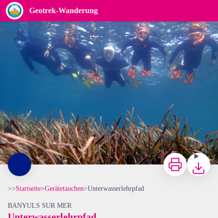
Unterwasserlehrpfad
Geotrek-Wanderung
Randonnée Palmée - Nostra Mar
Zu drucken
Herunterl
>>
Startseite
>
Gerätetauchen
>
Unterwasserlehrpfad
BANYULS SUR MER
Unterwasserlehrpfad