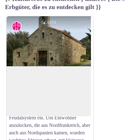
Erbgüter, die es zu entdecken gilt }}
CCACVI
Kapelle "La Pave"
Die Kapelle ist, obwohl von einfacher
Ausführung, der ursprüngliche Sitz einer
View picture in full screen
Pfarrei und damit eines Dorfes. Als das
Roussillon von den Karolingern erobert
wurde, führte Karl der Große das
Feudalsystem ein. Um Einwohner
anzulocken, die aus Nordfrankreich, aber
auch aus Nordspanien kamen, wurden