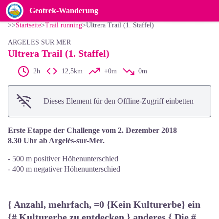
Ultrera Trail (1. Staffel)
View picture in full screen
Geotrek-Wanderung
StockSnap_SA83WAUPEP
>>
Startseite
>
Trail running
>
Ultrera Trail (1. Staffel)
ARGELES SUR MER
Ultrera Trail (1. Staffel)
2h
12,5km
+0m
0m
Dieses Element für den Offline-Zugriff einbetten
Erste Etappe der Challenge vom 2. Dezember 2018
8.30 Uhr ab Argelès-sur-Mer.
- 500 m positiver Höhenunterschied
- 400 m negativer Höhenunterschied
{ Anzahl, mehrfach, =0 {Kein Kulturerbe} ein
{# Kulturerbe zu entdecken } anderes { Die #