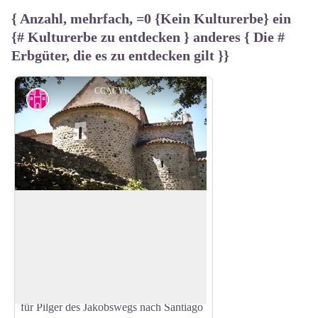
{ Anzahl, mehrfach, =0 {Kein Kulturerbe} ein
{# Kulturerbe zu entdecken } anderes { Die #
Erbgüter, die es zu entdecken gilt }}
CCACVI
Priorat Santa Maria del Vilar
Das jahrhundertealte Priorat Santa Maria
del Vilar liegt im Herzen des Albères-
View picture in full screen
Massivs. Es wurde im Jahr 1083
gegründet und in der Karolingerzeit von
Mönchen in eine gastfreundliche Stätte
für Pilger des Jakobswegs nach Santiago