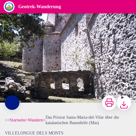
Das Priorat Santa-Maria-del-Vilar über die katalanischen Bauenhöfe (Mas)
Geotrek-Wanderung
OT Laroque
Zu drucken
Herunterl
Das Priorat Santa-Maria-del-Vilar über die
>>
Startseite
>
Wandern
>
katalanischen Bauenhöfe (Mas)
VILLELONGUE DELS MONTS