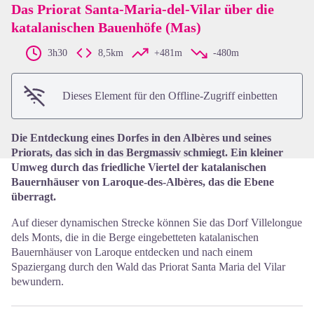
Das Priorat Santa-Maria-del-Vilar über die
katalanischen Bauenhöfe (Mas)
View picture in full screen
3h30
8,5km
+481m
-480m
Dieses Element für den Offline-Zugriff einbetten
Die Entdeckung eines Dorfes in den Albères und seines
Priorats, das sich in das Bergmassiv schmiegt. Ein kleiner
Umweg durch das friedliche Viertel der katalanischen
Bauernhäuser von Laroque-des-Albères, das die Ebene
überragt.
Auf dieser dynamischen Strecke können Sie das Dorf Villelongue
dels Monts, die in die Berge eingebetteten katalanischen
Bauernhäuser von Laroque entdecken und nach einem
Spaziergang durch den Wald das Priorat Santa Maria del Vilar
bewundern.