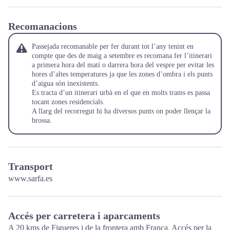
Recomanacions
Passejada recomanable per fer durant tot l’any tenint en
compte que des de maig a setembre es recomana fer l’itinerari
a primera hora del matí o darrera hora del vespre per evitar les
hores d’altes temperatures ja que les zones d’ombra i els punts
d’aigua són inexistents.
Es tracta d’un itinerari urbà en el que en molts trams es passa
tocant zones residencials.
A llarg del recorregut hi ha diversos punts on poder llençar la
brossa.
Transport
www.sarfa.es
Accés per carretera i aparcaments
A 20 kms de Figueres i de la frontera amb França. Accés per la