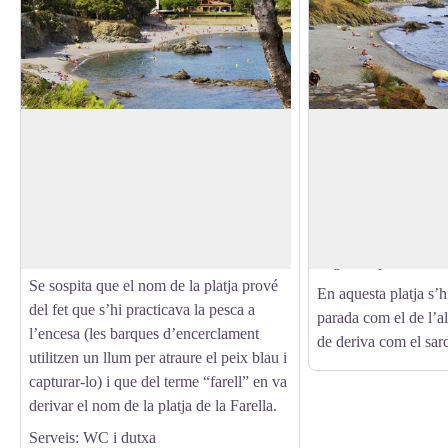
Platja de la Farella
Platja de les Tonyi
La Platja de la Farella és una de les més
Platja de còdols, d’
populars del municipi. De sorra gruixuda
i encarada al nord-es
View picture in full screen
i amb uns 260 m de longitud, és una de
El nom prové del pas
les platges més resguardada de la
aquesta platja, una e
tramuntana.
migratori procedent d
Se sospita que el nom de la platja prové
En aquesta platja s’h
del fet que s’hi practicava la pesca a
parada com el de l’al
l’encesa (les barques d’encerclament
de deriva com el sardi
utilitzen un llum per atraure el peix blau i
capturar-lo) i que del terme “farell” en va
derivar el nom de la platja de la Farella.
Serveis: WC i dutxa