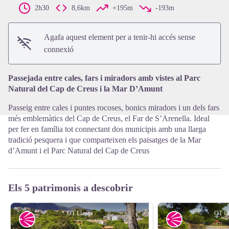
2h30
8,6km
+195m
-193m
View picture in full screen
Agafa aquest element per a tenir-hi accés sense
connexió
Passejada entre cales, fars i miradors amb vistes al Parc
Natural del Cap de Creus i la Mar D’Amunt
Passeig entre cales i puntes rocoses, bonics miradors i un dels fars
més emblemàtics del Cap de Creus, el Far de S’Arenella. Ideal
per fer en família tot connectant dos municipis amb una llarga
tradició pesquera i que comparteixen els paisatges de la Mar
d’Amunt i el Parc Natural del Cap de Creus
Els 5 patrimonis a descobrir
OT Llança
OT Ll