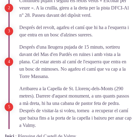
Continueu pujant i seguiu els rètols verds « Escoltar per
veure ». A la cruïlla, gireu a la dreta per la pista DFCI-Al
n° 28. Passeu davant del dipòsit verd.
Després del revolt, agafeu el camí que hi ha a l'esquerra i
que entra en un bosc d'alzines sureres.
Després d'una lleugera pujada de 15 minuts, sortireu
davant del Mas d'en Pardés en ruïnes i amb vista a la
plana. Cal estar atents al camí de l'esquerra que entra en
un bosc de mimoses. No agafeu el camí que va cap a la
Torre Massana.
Arribareu a la Capella de St. Llorenç-dels-Monts (290
metres). Darrere d'aquest monument, a uns quants passos
a mà dreta, hi ha una cabana de pastor feta de pedra.
Després de visitar-la si voleu, torneu a recuperar el camí
que baixa fins a la porta de la capella i baixeu per anar cap
a Valmy.
Inici
:
Pàrquing del Castell de Valmy