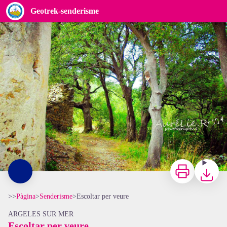
Escoltar per veure
Geotrek-senderisme
Sous-bois Chapelle Saint Laurent - Aurélie Rubio
Imprimir
Baixar
>>
Pàgina
>
Senderisme
>
Escoltar per veure
ARGELES SUR MER
Escoltar per veure