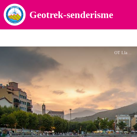
Geotrek-senderisme
OT Llançà