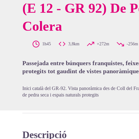
(E 12 - GR 92) De P
Colera
View pi
1h45
3,8km
+272m
-256m
Passejada entre búnquers franquistes, feixes
protegits tot gaudint de vistes panoràmique
Inici català del GR-92. Vista panoràmica des de Coll del F
de pedra seca i espais naturals protegits
Descripció