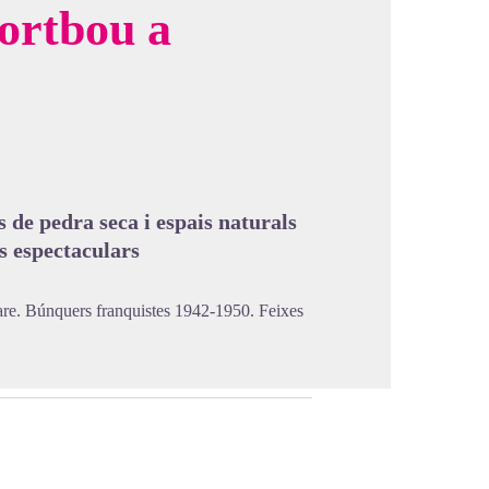
ortbou a
cture in full screen
 de pedra seca i espais naturals
s espectaculars
rare. Búnquers franquistes 1942-1950. Feixes