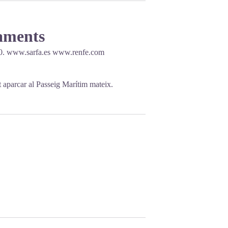
caments
60.
www.sarfa.es
www.renfe.com
ot aparcar al Passeig Marítim mateix.