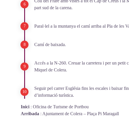
Coll del Frare amb vistes a tot el Cap de Creus i la
part sud de la carena.
Paral·lel a la muntanya el camí arriba al Pla de les 
Camí de baixada.
Accés a la N-260. Creuar la carretera i per un petit 
Miquel de Colera.
Seguir pel carrer Església fins les escales i baixar f
d’informació turística.
Inici
:
Oficina de Turisme de Portbou
Arribada
:
Ajuntament de Colera – Plaça Pi Maragall