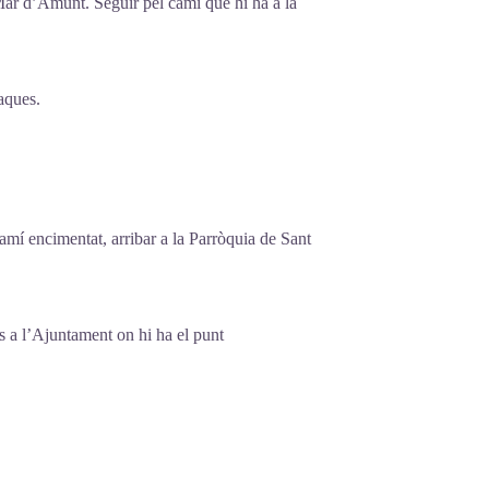
 Mar d’Amunt. Seguir pel camí que hi ha a la
Vaques.
camí encimentat, arribar a la Parròquia de Sant
ins a l’Ajuntament on hi ha el punt