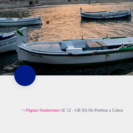
>>
Pàgina
>
Senderisme
>
(E 12 - GR 92) De Portbou a Colera