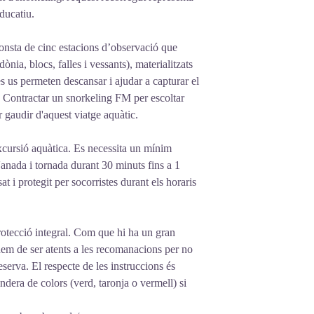
educatiu.
 Consta de cinc estacions d’observació que
ònia, blocs, falles i vessants), materialitzats
s us permeten descansar i ajudar a capturar el
. Contractar un snorkeling FM per escoltar
 gaudir d'aquest viatge aquàtic.
xcursió aquàtica. Es necessita un mínim
d'anada i tornada durant 30 minuts fins a 1
t i protegit per socorristes durant els horaris
 protecció integral. Com que hi ha un gran
hem de ser atents a les recomanacions per no
serva. El respecte de les instruccions és
ndera de colors (verd, taronja o vermell) si