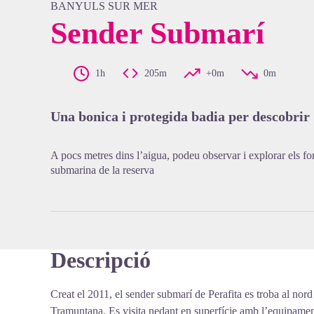
BANYULS SUR MER
Sender Submarí
View pi
1h
205m
+0m
0m
Una bonica i protegida badia per descobrir
A pocs metres dins l’aigua, podeu observar i explorar els fon
submarina de la reserva
Descripció
Creat el 2011, el sender submarí de Perafita es troba al nor
Tramuntana. Es visita nedant en superfície amb l’equipamen