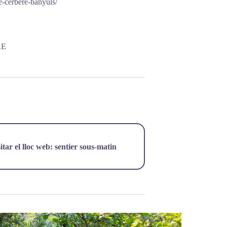
e-cerbere-banyuls/
RE
itar el lloc web:
sentier sous-matin