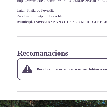
https://www.ledepartement66.fr/dossier/la-reserve-marine-d
Inici
:
Platja de Peyrefita
Arribada
:
Platja de Peyrefita
Municipis travessats
:
BANYULS SUR MER i CERBE
Recomanacions
Per obtenir més informació, no dubteu a vis