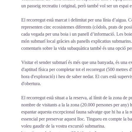
un passeig recreatiu i original, però també vol ser un espai 
El recorregut està marcat i delimitat per una línia d’aigua.
representen cinc ecosistemes diferents (còdols, prats de posid
cada vegada per una boia i un panell d’informació. Les boie
món submarí local gràcies als panells explicatius submarins
comentaris sobre la vida subaquàtica també és una opció per
Visitar el sender submarí és més que una banyada, és una e
d'aptitud física per completar tot el recorregut (500 metres 
hora d'exploració) i heu de saber nedar. El curs està supervisa
d'obertura.
El recorregut està situat a la reserva, al límit de la zona de
nombre de visitants a la la zona (20.000 persones per any) 
espantar aquesta excepcional fauna salvatge que hi ha a la re
essencial per preservar aquest lloc. Tingueu en compte la ba
voleu gaudir de la vostra excursió submarina.