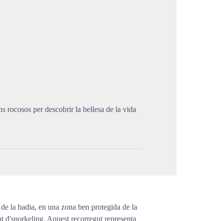
cture in full screen
s rocosos per descobrir la bellesa de la vida
d de la badia, en una zona ben protegida de la
t d'snorkeling. Aquest recorregut representa