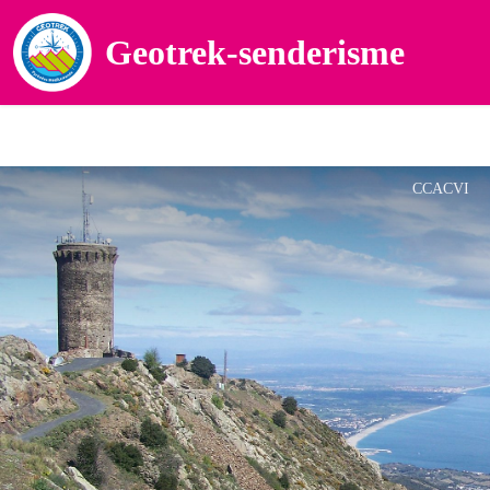
Geotrek-senderisme
CCACVI