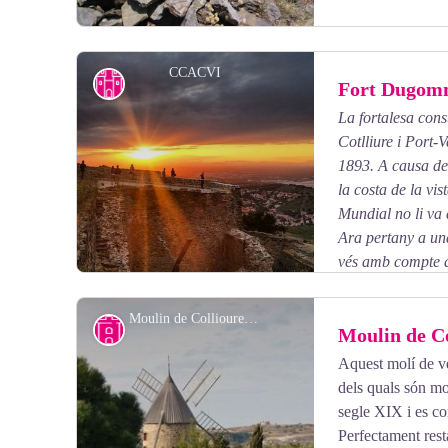
CCACVI
Fort Dugom
La fortalesa cons
Cotlliure i Port-
View picture in full screen
1893. A causa de 
la costa de la vi
Mundial no li va 
Ara pertany a un
vés amb compte a
Moulin de Collioure - CCACVI
Moulin de Co
Aquest molí de ve
dels quals són mol
View picture in full screen
segle XIX i es co
Perfectament rest