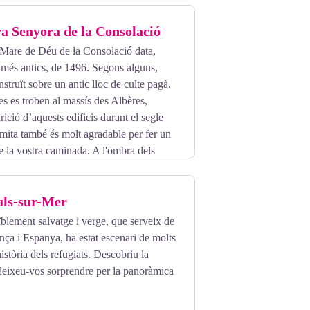
a Senyora de la Consolació
 Mare de Déu de la Consolació data,
s més antics, de 1496. Segons alguns,
onstruït sobre un antic lloc de culte pagà.
 es troben al massís des Albères,
rició d’aquests edificis durant el segle
mita també és molt agradable per fer un
de la vostra caminada. A l'ombra dels
l tranquillitat.
uls-sur-Mer
ïblement salvatge i verge, que serveix de
ança i Espanya, ha estat escenari de molts
 història dels refugiats. Descobriu la
i deixeu-vos sorprendre per la panoràmica