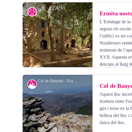
CCACVI
Ermita nostr
L’Ermitage de la
segons els escrit
l’edifici va ser c
Nombroses ermites
testimoni de l’apa
XVII. Aquesta er
descans al llarg 
arbres, podreu aprofitar el lloc per fer un pícnic amb tota
Col de Banyuls - François-Xavier Hallé
Col de Bany
Aquest lloc incre
frontera entre Fr
View picture in full screen
girs i torns en la
bellesa del lloc 
única del lloc.