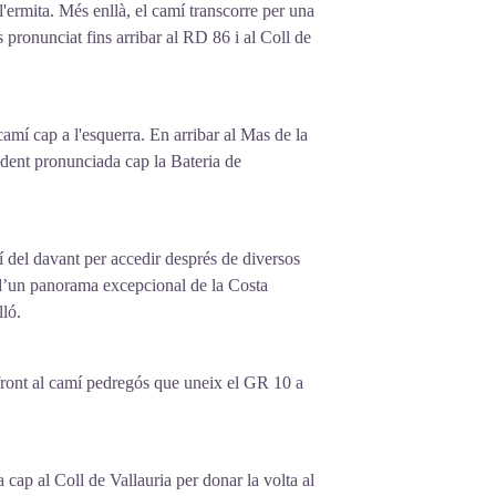
a l'ermita. Més enllà, el camí transcorre per una
 pronunciat fins arribar al RD 86 i al Coll de
 camí cap a l'esquerra. En arribar al Mas de la
endent pronunciada cap la Bateria de
í del davant per accedir després de diversos
 d’un panorama excepcional de la Costa
lló.
 front al camí pedregós que uneix el GR 10 a
a cap al Coll de Vallauria per donar la volta al