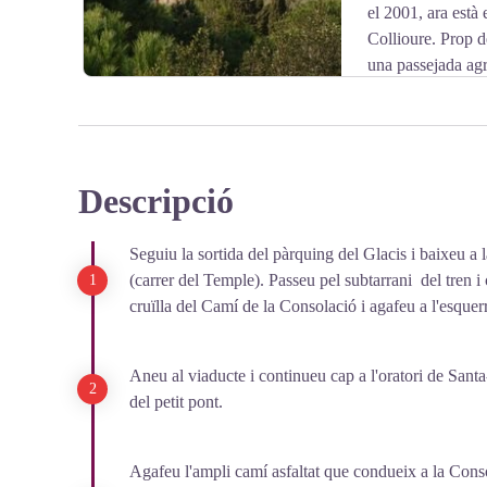
el 2001, ara està 
Collioure. Prop de
una passejada ag
Descripció
View picture in full screen
Seguiu la sortida del pàrquing del Glacis i baixeu a la
(carrer del Temple). Passeu pel subtarrani del tren i 
cruïlla del Camí de la Consolació i agafeu a l'esquerr
Aneu al viaducte i continueu cap a l'oratori de Santa-
del petit pont.
Agafeu l'ampli camí asfaltat que condueix a la Cons