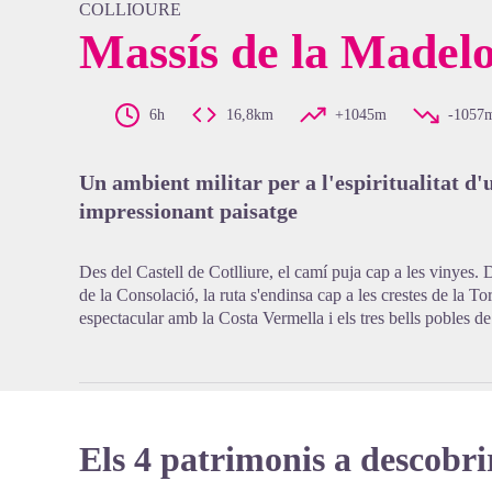
COLLIOURE
Massís de la Madel
View pi
6h
16,8km
+1045m
-1057
Un ambient militar per a l'espiritualitat d'
impressionant paisatge
Des del Castell de Cotlliure, el camí puja cap a les vinyes.
de la Consolació, la ruta s'endinsa cap a les crestes de la To
espectacular amb la Costa Vermella i els tres bells pobles d
Els 4 patrimonis a descobri