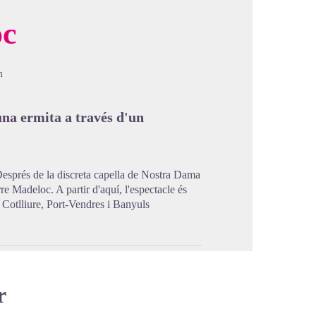
oc
cture in full screen
m
una ermita a través d'un
 Després de la discreta capella de Nostra Dama
rre Madeloc. A partir d'aquí, l'espectacle és
e Cotlliure, Port-Vendres i Banyuls
r