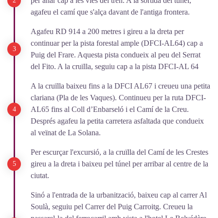
per anar cap a les vies del tren. A la sortida del túnel,
agafeu el camí que s'alça davant de l'antiga frontera.
Agafeu RD 914 a 200 metres i gireu a la dreta per
continuar per la pista forestal ample (DFCI-AL64) cap a
Puig del Frare. Aquesta pista condueix al peu del Serrat
del Fito. A la cruïlla, seguiu cap a la pista DFCI-AL 64
A la cruïlla baixeu fins a la DFCI AL67 i creueu una petita
clariana (Pla de les Vaques). Continueu per la ruta DFCI-
AL65 fins al Coll d’Enbarseló i el Camí de la Creu.
Després agafeu la petita carretera asfaltada que condueix
al veïnat de La Solana.
Per escurçar l'excursió, a la cruïlla del Camí de les Crestes
gireu a la dreta i baixeu pel túnel per arribar al centre de la
ciutat.
Sinó a l'entrada de la urbanització, baixeu cap al carrer Al
Soulà, seguiu pel Carrer del Puig Carroitg. Creueu la