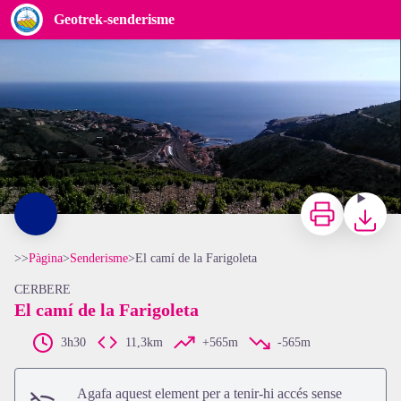
El camí de la Farigoleta
Geotrek-senderisme
CCACVI
Imprimir
Baixar
>>
Pàgina
>
Senderisme
>
El camí de la Farigoleta
CERBERE
El camí de la Farigoleta
View picture in full screen
3h30
11,3km
+565m
-565m
Agafa aquest element per a tenir-hi accés sense