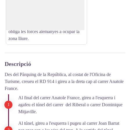
Mundial. Element constitutiu del front
View picture in full screen
fortificat de la Mediterrània, realitzat per
les forces alemanyes el 1942 en resposta
al desembarcament al nord d'Àfrica que
obliga les forces alemanyes a ocupar la
zona lliure.
Descripció
Des del Pàrquing de la República, al costat de l'Oficina de
Turisme, creueu el RD 914 i gireu a la dreta cap al carrer Anatole
France.
Al final del carrer Anatole France, gireu a l'esquerra i
agafeu el túnel del carrer del Riberal o carrer Dominique
Mitjaville.
Al túnel, gireu a l'esquerra i pugeu al carrer Joan Barrat