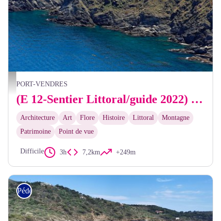
Frédéric Hédelin
PORT-VENDRES
(E 12-Sentier Littoral/guide 2022) Office de Tourisme de Port-Vendres - Paulilles
Architecture
Art
Flore
Histoire
Littoral
Montagne
Patrimoine
Point de vue
Difficile
3h
7,2km
+249m
Pédestre