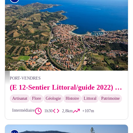
Frédéric Hédelin
PORT-VENDRES
(E 12-Sentier Littoral/guide 2022) Site de Paulilles - Plage des Elmes/Banyuls-sur-mer
Artisanat
Flore
Géologie
Histoire
Littoral
Patrimoine
Intermédiaire
1h30
2,8km
+107m