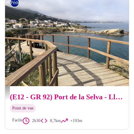
Pédestre
OT Llançà
(E12 - GR 92) Port de la Selva - Llançà
Point de vue
Facile
2h30
8,7km
+193m