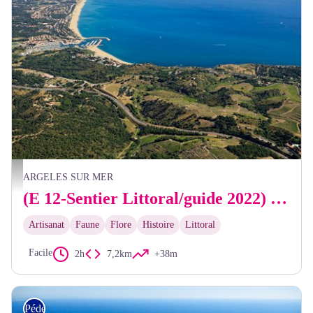
Frédéric Hédelin
ARGELES SUR MER
(E 12-Sentier Littoral/guide 2022) Réserve Naturelle du Mas Larrieu - Le Racou
Artisanat
Faune
Flore
Histoire
Littoral
Facile
2h
7,2km
+38m
Pédestre