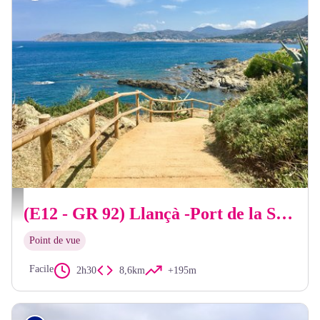
OT Llançà
(E12 - GR 92) Llançà -Port de la Selva
Point de vue
Facile
2h30
8,6km
+195m