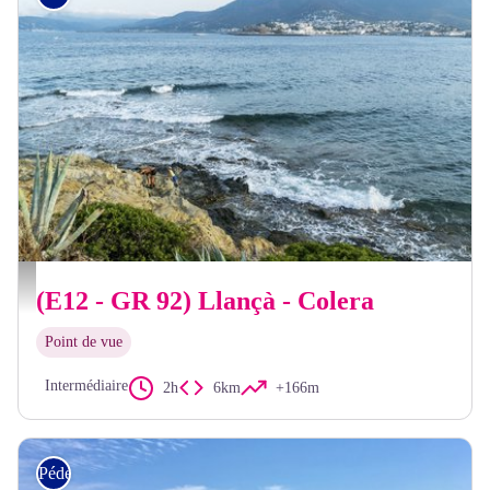
OT Llançà
(E12 - GR 92) Llançà - Colera
Point de vue
Intermédiaire
2h
6km
+166m
Pédestre