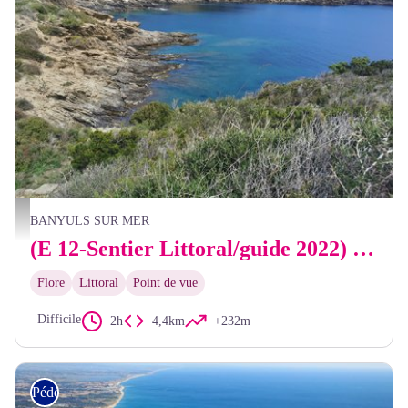
Elisabeth Coste
BANYULS SUR MER
(E 12-Sentier Littoral/guide 2022) Plage du Troc/Banyuls-sur-mer - Plage de Peyrefite
Flore
Littoral
Point de vue
Difficile
2h
4,4km
+232m
Pédestre