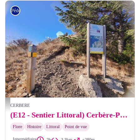
Pédestre
Camille Reynaud
CERBERE
(E12 - Sentier Littoral) Cerbère-Portbou
Flore
Histoire
Littoral
Point de vue
Intermédiaire
2h
3,3km
+280m