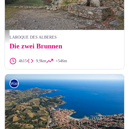
Elisabeth Coste
LAROQUE DES ALBERES
Die zwei Brunnen
4h15
9,9km
+546m
Wandern