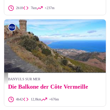
2h18
7km
+237m
Wandern
Tour Madeloc - elcoste
BANYULS SUR MER
Die Balkone der Côte Vermeille
4h42
12,8km
+676m