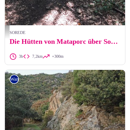
François-Xavier Hallé
SOREDE
Die Hütten von Mataporc über Sorède
3h
7,2km
+300m
Wandern