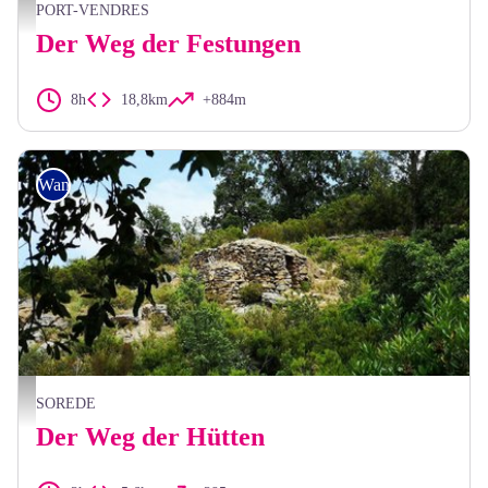
Frédéric Hedelin
PORT-VENDRES
Der Weg der Festungen
8h
18,8km
+884m
Wandern
OTI
SOREDE
Der Weg der Hütten