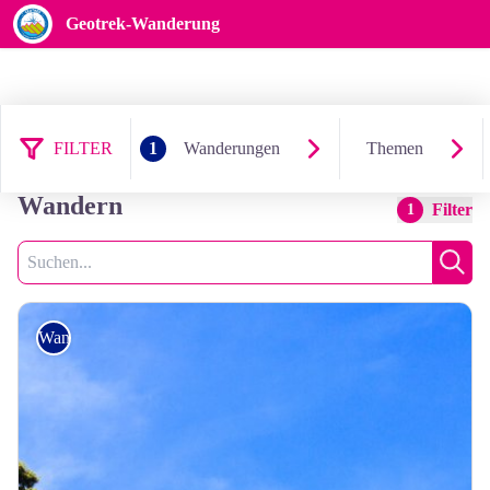
Geotrek-Wanderung
FILTER
1
Wanderungen
Themen
90 Ergebnis wanderungen:
Wandern
Filter
1
Suche
Such
Wandern