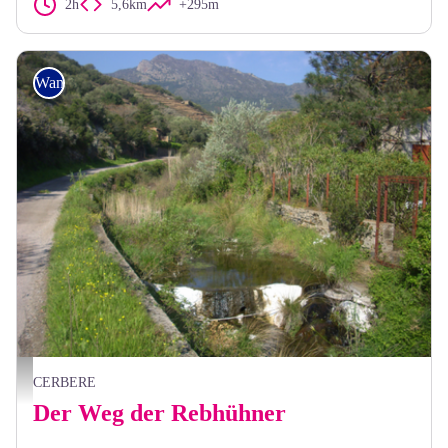
2h
5,6km
+295m
Wandern
sentier des perdreaux - BIT Cerbère
CERBERE
Der Weg der Rebhühner